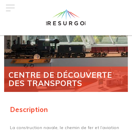
Aller
au
contenu
principal
CENTRE DE DÉCOUVERTE
DES TRANSPORTS
Description
La construction navale, le chemin de fer et l’aviation