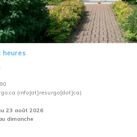
t heures
k
590
rgo.ca
(info[at]resurgo[dot]ca)
 au 23 août 2026
au dimanche