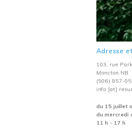
Adresse e
103, rue Par
Moncton NB
(506) 857-0
info
[at]
resu
du 15 juillet
du mercredi 
11 h - 17 h