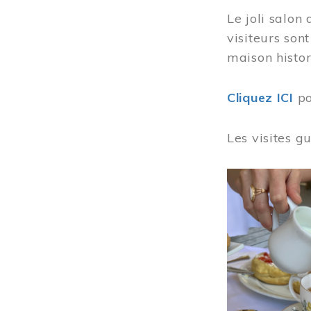
Le joli salon
visiteurs son
maison histor
Cliquez ICI
po
Les visites g
Image