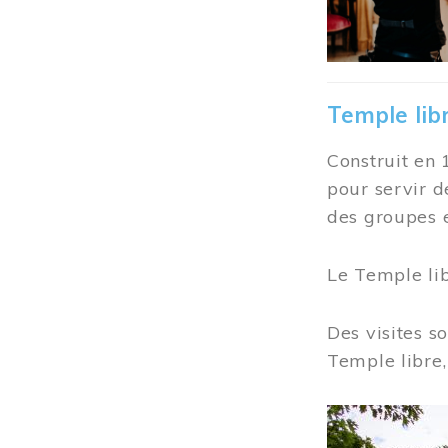
Temple lib
Construit en 
pour servir d
des groupes e
Le Temple li
Des visites s
Temple libre,
Image