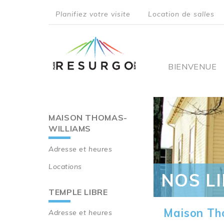
Aller
Planifiez votre visite
Location de salles
au
top
contenu
principal
menu
Main
BIENVENUE
navigati
MAISON THOMAS-
Main
WILLIAMS
navigation
Adresse et heures
Locations
NOS L
TEMPLE LIBRE
Maison Th
Adresse et heures