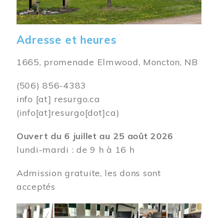
Adresse et heures
1665, promenade Elmwood, Moncton, NB
(506) 856-4383
info
[at]
resurgo.ca
(info[at]resurgo[dot]ca)
Ouvert du 6 juillet au 25 août 2026
lundi-mardi : de 9 h à 16 h
Admission gratuite, les dons sont
acceptés
Image