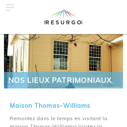
Aller
au
contenu
principal
NOS LIEUX PATRIMONIAUX
Maison Thomas-Williams
Remontez dans le temps en visitant la
maison Thomas-Williams! Visitez la