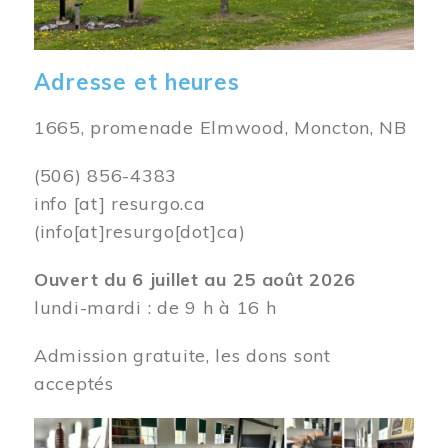
Adresse et heures
1665, promenade Elmwood, Moncton, NB
(506) 856-4383
info
[at]
resurgo.ca
(info[at]resurgo[dot]ca)
Ouvert du 6 juillet au 25 août 2026
lundi-mardi : de 9 h à 16 h
Admission gratuite, les dons sont
acceptés
Image