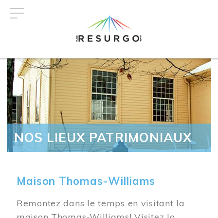
Aller
au
contenu
principal
NOS LIEUX PATRIMONIAUX
Maison Thomas-Williams
Remontez dans le temps en visitant la
maison Thomas-Williams! Visitez la