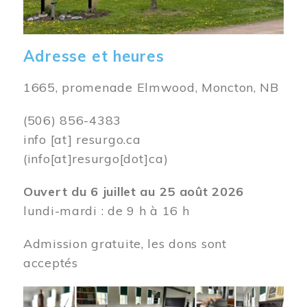
Adresse et heures
1665, promenade Elmwood, Moncton, NB
(506) 856-4383
info
[at]
resurgo.ca
(info[at]resurgo[dot]ca)
Ouvert du 6 juillet au 25 août 2026
lundi-mardi : de 9 h à 16 h
Admission gratuite, les dons sont
acceptés
Image