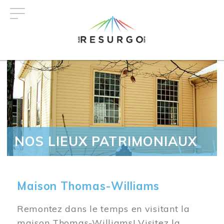
Aller
au
contenu
principal
NOS LIEUX PATRIMONIAUX
Maison Thomas-Williams
Remontez dans le temps en visitant la
maison Thomas-Williams! Visitez la