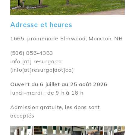
Adresse et heures
1665, promenade Elmwood, Moncton, NB
(506) 856-4383
info
[at]
resurgo.ca
(info[at]resurgo[dot]ca)
Ouvert du 6 juillet au 25 août 2026
lundi-mardi : de 9 h à 16 h
Admission gratuite, les dons sont
acceptés
Image