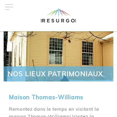
Aller
au
contenu
principal
NOS LIEUX PATRIMONIAUX
Maison Thomas-Williams
Remontez dans le temps en visitant la
maison Thomas-Williams! Visitez la