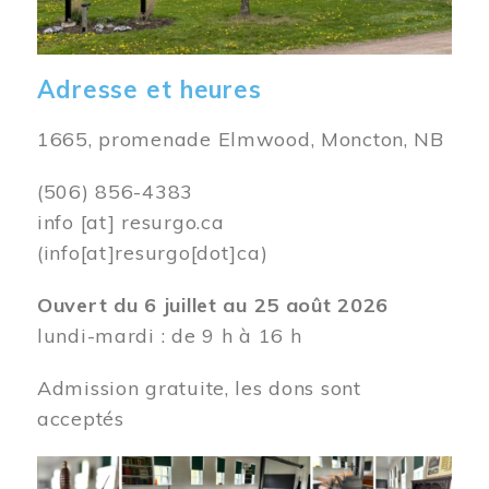
Adresse et heures
1665, promenade Elmwood, Moncton, NB
(506) 856-4383
info
[at]
resurgo.ca
(info[at]resurgo[dot]ca)
Ouvert du 6 juillet au 25 août 2026
lundi-mardi : de 9 h à 16 h
Admission gratuite, les dons sont
acceptés
Image