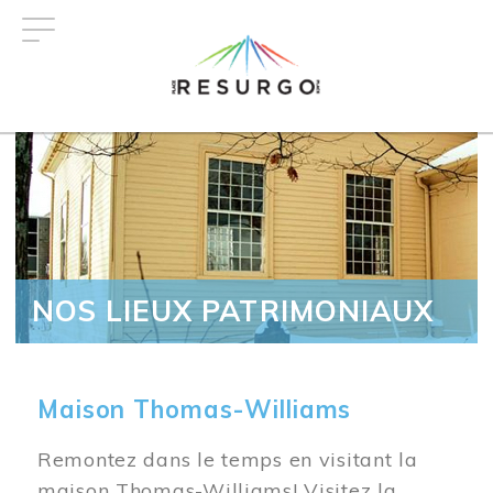
Aller
au
contenu
principal
NOS LIEUX PATRIMONIAUX
Maison Thomas-Williams
Remontez dans le temps en visitant la
maison Thomas-Williams! Visitez la