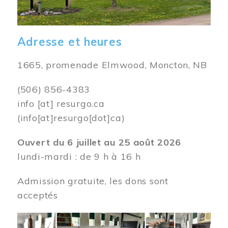
Adresse et heures
1665, promenade Elmwood, Moncton, NB
(506) 856-4383
info
[at]
resurgo.ca
(info[at]resurgo[dot]ca)
Ouvert du 6 juillet au 25 août 2026
lundi-mardi : de 9 h à 16 h
Admission gratuite, les dons sont
acceptés
Image