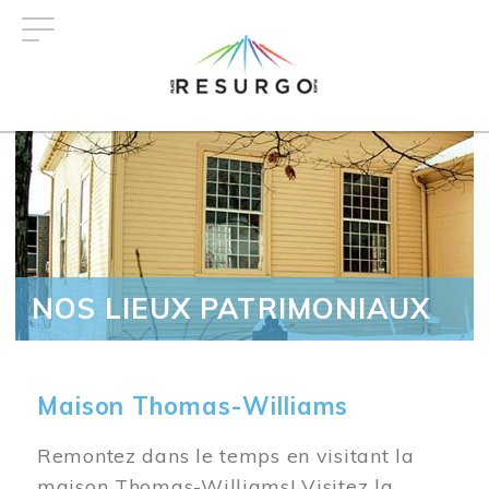
Aller
au
contenu
principal
NOS LIEUX PATRIMONIAUX
Maison Thomas-Williams
Remontez dans le temps en visitant la
maison Thomas-Williams! Visitez la