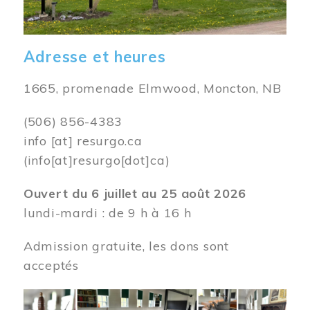
Adresse et heures
1665, promenade Elmwood, Moncton, NB
(506) 856-4383
info
[at]
resurgo.ca
(info[at]resurgo[dot]ca)
Ouvert du 6 juillet au 25 août 2026
lundi-mardi : de 9 h à 16 h
Admission gratuite, les dons sont
acceptés
Image