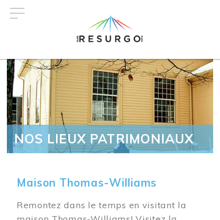
Aller
au
contenu
principal
NOS LIEUX PATRIMONIAUX
Maison Thomas-Williams
Remontez dans le temps en visitant la
maison Thomas-Williams! Visitez la