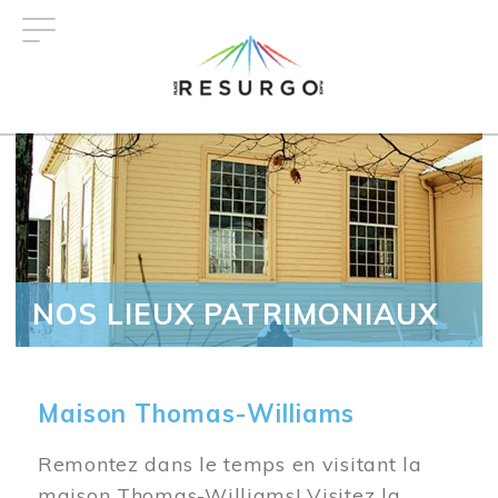
Aller
au
contenu
principal
NOS LIEUX PATRIMONIAUX
Maison Thomas-Williams
Remontez dans le temps en visitant la
maison Thomas-Williams! Visitez la