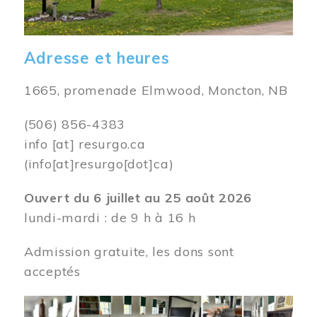
Adresse et heures
1665, promenade Elmwood, Moncton, NB
(506) 856-4383
info
[at]
resurgo.ca
(info[at]resurgo[dot]ca)
Ouvert du 6 juillet au 25 août 2026
lundi-mardi : de 9 h à 16 h
Admission gratuite, les dons sont
acceptés
Image