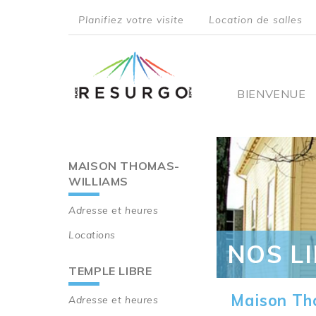
Aller
Planifiez votre visite
Location de salles
au
top
contenu
principal
menu
Main
BIENVENUE
navigati
MAISON THOMAS-
Main
WILLIAMS
navigation
Adresse et heures
Locations
NOS L
TEMPLE LIBRE
Maison Th
Adresse et heures