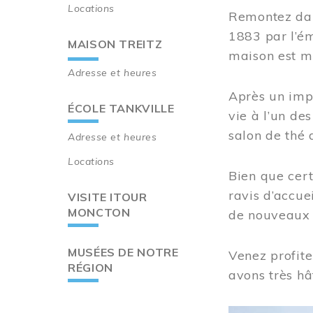
Locations
Remontez dan
1883 par l’ém
MAISON TREITZ
maison est m
Adresse et heures
Après un imp
ÉCOLE TANKVILLE
vie à l’un d
salon de thé 
Adresse et heures
Locations
Bien que cert
ravis d’accue
VISITE ITOUR
MONCTON
de nouveaux i
MUSÉES DE NOTRE
Venez profite
RÉGION
avons très hâ
Image