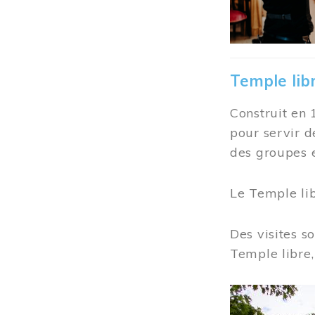
Temple lib
Construit en 
pour servir d
des groupes e
Le Temple li
Des visites s
Temple libre,
Image