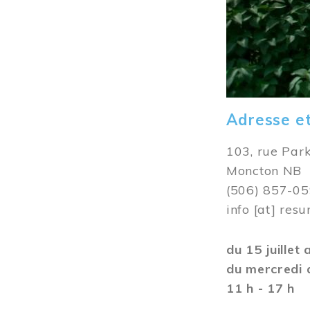
Adresse e
103, rue Par
Moncton NB
(506) 857-0
info
[at]
resu
du 15 juillet
du mercredi 
11 h - 17 h