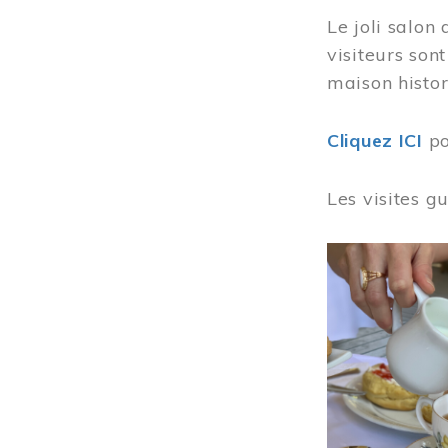
Le joli salon
visiteurs son
maison histor
Cliquez ICI
po
Les visites g
Image