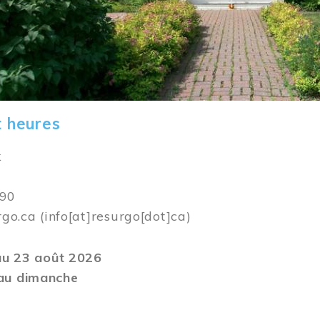
t heures
k
590
rgo.ca
(info[at]resurgo[dot]ca)
 au 23 août 2026
au dimanche