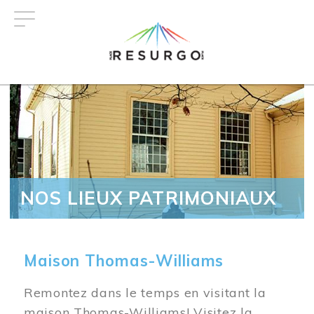
Aller
au
contenu
principal
NOS LIEUX PATRIMONIAUX
Maison Thomas-Williams
Remontez dans le temps en visitant la
maison Thomas-Williams! Visitez la