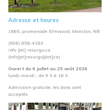
Adresse et heures
1665, promenade Elmwood, Moncton, NB
(506) 856-4383
info
[at]
resurgo.ca
(info[at]resurgo[dot]ca)
Ouvert du 6 juillet au 25 août 2026
lundi-mardi : de 9 h à 16 h
Admission gratuite, les dons sont
acceptés
Image