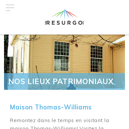
Aller
au
contenu
principal
NOS LIEUX PATRIMONIAUX
Maison Thomas-Williams
Remontez dans le temps en visitant la
maison Thomas-Williams! Visitez la