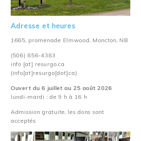
Adresse et heures
1665, promenade Elmwood, Moncton, NB
(506) 856-4383
info
[at]
resurgo.ca
(info[at]resurgo[dot]ca)
Ouvert du 6 juillet au 25 août 2026
lundi-mardi : de 9 h à 16 h
Admission gratuite, les dons sont
acceptés
Image