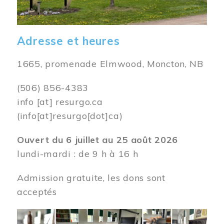
Adresse et heures
1665, promenade Elmwood, Moncton, NB
(506) 856-4383
info
[at]
resurgo.ca
(info[at]resurgo[dot]ca)
Ouvert du 6 juillet au 25 août 2026
lundi-mardi : de 9 h à 16 h
Admission gratuite, les dons sont
acceptés
Image