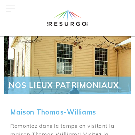
Aller
au
contenu
principal
NOS LIEUX PATRIMONIAUX
Maison Thomas-Williams
Remontez dans le temps en visitant la
maison Thomas-Williams! Visitez la