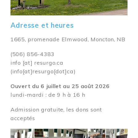
Adresse et heures
1665, promenade Elmwood, Moncton, NB
(506) 856-4383
info
[at]
resurgo.ca
(info[at]resurgo[dot]ca)
Ouvert du 6 juillet au 25 août 2026
lundi-mardi : de 9 h à 16 h
Admission gratuite, les dons sont
acceptés
Image