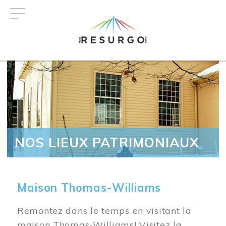
Aller
au
contenu
principal
NOS LIEUX PATRIMONIAUX
Maison Thomas-Williams
Remontez dans le temps en visitant la
maison Thomas-Williams! Visitez la