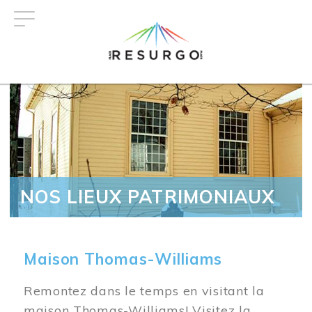
Aller
au
contenu
principal
NOS LIEUX PATRIMONIAUX
Maison Thomas-Williams
Remontez dans le temps en visitant la
maison Thomas-Williams! Visitez la