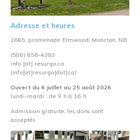
Adresse et heures
1665, promenade Elmwood, Moncton, NB
(506) 856-4383
info
[at]
resurgo.ca
(info[at]resurgo[dot]ca)
Ouvert du 6 juillet au 25 août 2026
lundi-mardi : de 9 h à 16 h
Admission gratuite, les dons sont
acceptés
Image