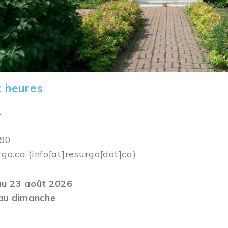
t heures
k
590
rgo.ca
(info[at]resurgo[dot]ca)
 au 23 août 2026
au dimanche