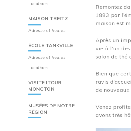
Locations
Remontez dan
1883 par l’ém
MAISON TREITZ
maison est m
Adresse et heures
Après un imp
ÉCOLE TANKVILLE
vie à l’un d
salon de thé 
Adresse et heures
Locations
Bien que cert
ravis d’accue
VISITE ITOUR
MONCTON
de nouveaux i
MUSÉES DE NOTRE
Venez profite
RÉGION
avons très hâ
Image