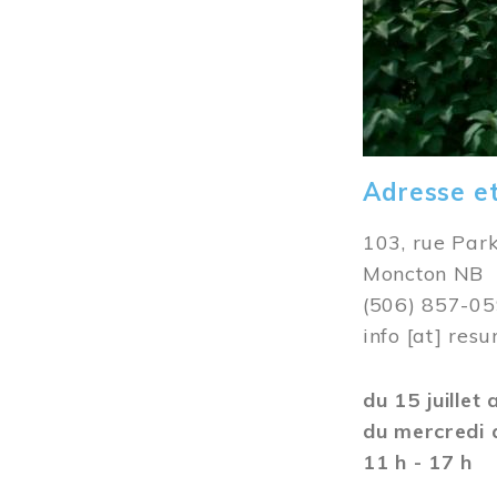
Adresse e
103, rue Par
Moncton NB
(506) 857-0
info
[at]
resu
du 15 juillet
du mercredi 
11 h - 17 h