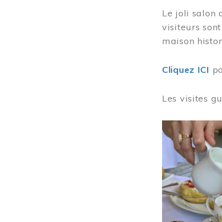
Le joli salon
visiteurs son
maison histor
Cliquez ICI
po
Les visites g
Image