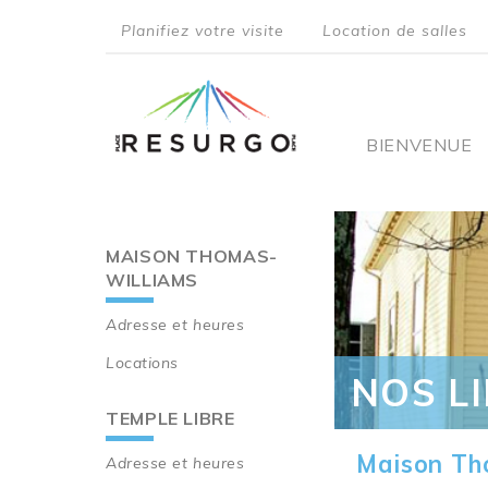
Aller
Planifiez votre visite
Location de salles
au
top
contenu
principal
menu
Main
BIENVENUE
navigati
MAISON THOMAS-
Main
WILLIAMS
navigation
Adresse et heures
Locations
NOS L
TEMPLE LIBRE
Maison Th
Adresse et heures