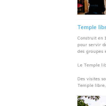
Temple lib
Construit en 
pour servir d
des groupes e
Le Temple li
Des visites s
Temple libre,
Image