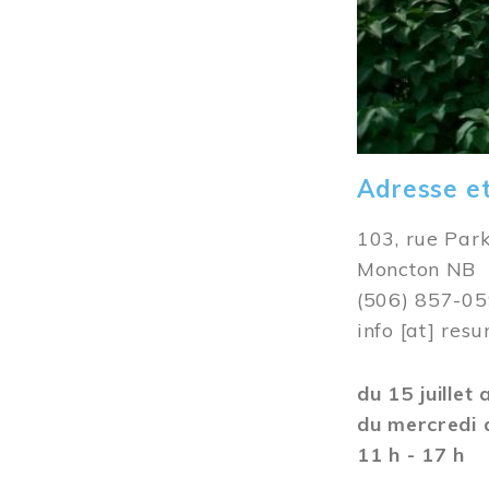
Adresse e
103, rue Par
Moncton NB
(506) 857-0
info
[at]
resu
du 15 juillet
du mercredi 
11 h - 17 h