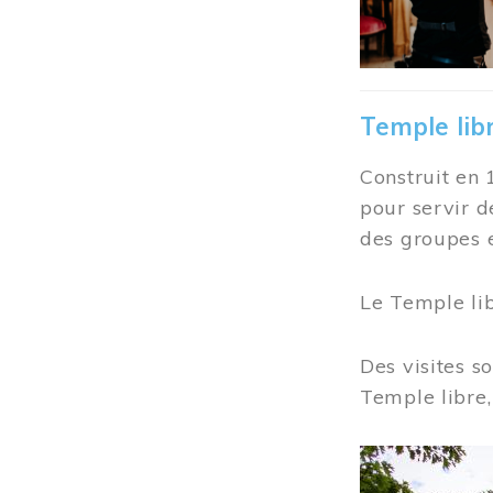
Temple lib
Construit en 
pour servir d
des groupes e
Le Temple li
Des visites s
Temple libre,
Image