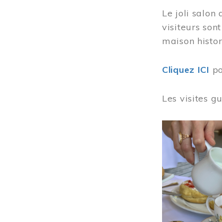
Le joli salon
visiteurs son
maison histor
Cliquez ICI
po
Les visites g
Image