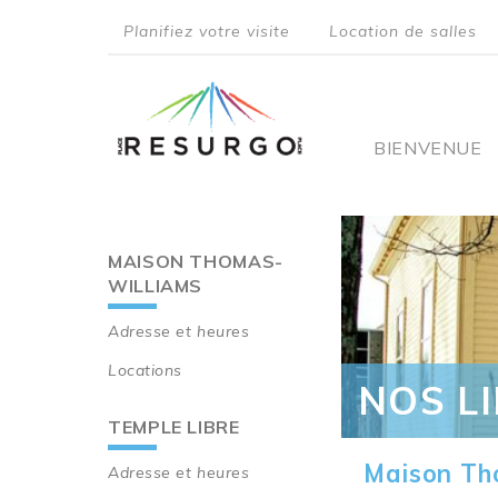
Aller
Planifiez votre visite
Location de salles
au
top
contenu
principal
menu
Main
BIENVENUE
navigati
MAISON THOMAS-
Main
WILLIAMS
navigation
Adresse et heures
Locations
NOS L
TEMPLE LIBRE
Maison Th
Adresse et heures