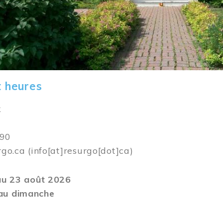
t heures
k
590
rgo.ca
(info[at]resurgo[dot]ca)
 au 23 août 2026
au dimanche