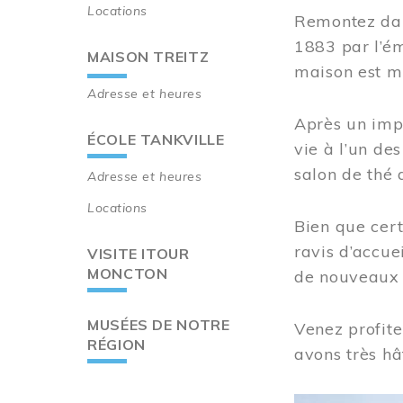
Locations
Remontez dan
1883 par l’ém
MAISON TREITZ
maison est m
Adresse et heures
Après un imp
ÉCOLE TANKVILLE
vie à l’un d
salon de thé 
Adresse et heures
Locations
Bien que cert
ravis d’accue
VISITE ITOUR
MONCTON
de nouveaux i
MUSÉES DE NOTRE
Venez profite
RÉGION
avons très hâ
Image