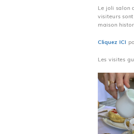
Le joli salon
visiteurs son
maison histor
Cliquez ICI
po
Les visites g
Image