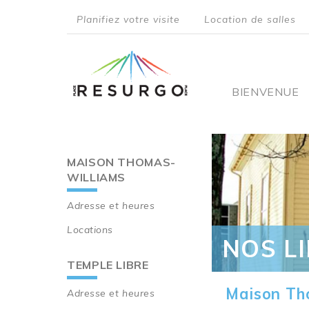
Aller
Planifiez votre visite
Location de salles
au
top
contenu
principal
menu
Main
BIENVENUE
navigati
MAISON THOMAS-
Main
WILLIAMS
navigation
Adresse et heures
Locations
NOS L
TEMPLE LIBRE
Maison Th
Adresse et heures