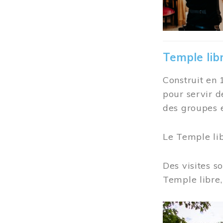
Temple lib
Construit en 
pour servir d
des groupes e
Le Temple li
Des visites s
Temple libre,
Image