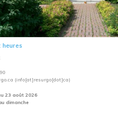
t heures
k
590
rgo.ca
(info[at]resurgo[dot]ca)
 au 23 août 2026
au dimanche