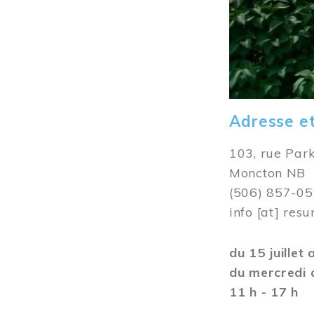
Adresse e
103, rue Par
Moncton NB
(506) 857-0
info
[at]
resu
du 15 juillet
du mercredi 
11 h - 17 h