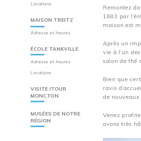
Locations
Remontez dan
1883 par l’ém
MAISON TREITZ
maison est m
Adresse et heures
Après un imp
ÉCOLE TANKVILLE
vie à l’un d
salon de thé 
Adresse et heures
Locations
Bien que cert
ravis d’accue
VISITE ITOUR
MONCTON
de nouveaux i
MUSÉES DE NOTRE
Venez profite
RÉGION
avons très hâ
Image