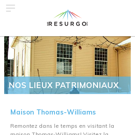
Aller
au
contenu
principal
NOS LIEUX PATRIMONIAUX
Maison Thomas-Williams
Remontez dans le temps en visitant la
maison Thomas-Williams! Visitez la