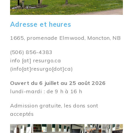
Adresse et heures
1665, promenade Elmwood, Moncton, NB
(506) 856-4383
info
[at]
resurgo.ca
(info[at]resurgo[dot]ca)
Ouvert du 6 juillet au 25 août 2026
lundi-mardi : de 9 h à 16 h
Admission gratuite, les dons sont
acceptés
Image