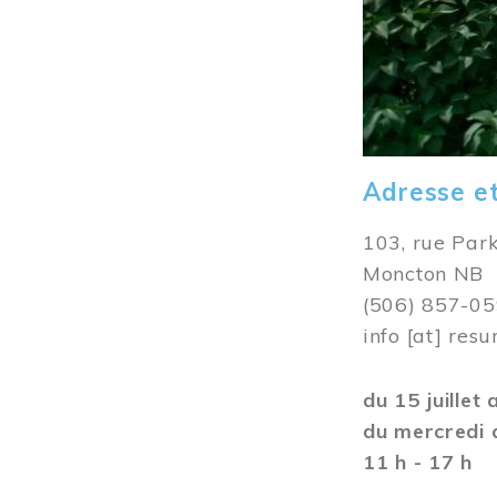
Adresse e
103, rue Par
Moncton NB
(506) 857-0
info
[at]
resu
du 15 juillet
du mercredi 
11 h - 17 h