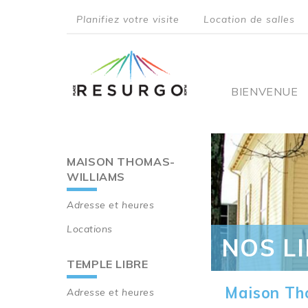
Aller
Planifiez votre visite
Location de salles
au
top
contenu
principal
menu
Main
BIENVENUE
navigati
MAISON THOMAS-
Main
WILLIAMS
navigation
Adresse et heures
Locations
NOS L
TEMPLE LIBRE
Maison Th
Adresse et heures