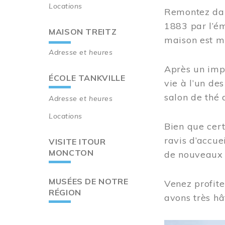
Locations
Remontez dan
1883 par l’ém
MAISON TREITZ
maison est m
Adresse et heures
Après un imp
ÉCOLE TANKVILLE
vie à l’un d
salon de thé 
Adresse et heures
Locations
Bien que cert
ravis d’accue
VISITE ITOUR
MONCTON
de nouveaux i
MUSÉES DE NOTRE
Venez profite
RÉGION
avons très hâ
Image