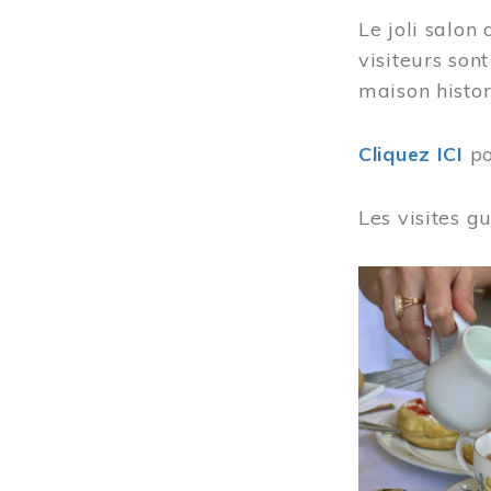
Le joli salon
visiteurs son
maison histor
Cliquez ICI
po
Les visites g
Image