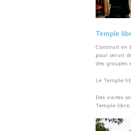
Temple lib
Construit en 
pour servir d
des groupes e
Le Temple li
Des visites s
Temple libre,
Image