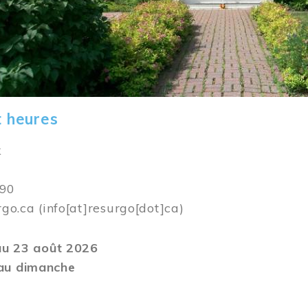
t heures
k
590
rgo.ca
(info[at]resurgo[dot]ca)
 au 23 août 2026
au dimanche