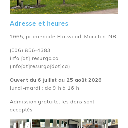
Adresse et heures
1665, promenade Elmwood, Moncton, NB
(506) 856-4383
info
[at]
resurgo.ca
(info[at]resurgo[dot]ca)
Ouvert du 6 juillet au 25 août 2026
lundi-mardi : de 9 h à 16 h
Admission gratuite, les dons sont
acceptés
Image