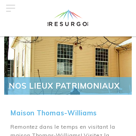
Aller
au
contenu
principal
NOS LIEUX PATRIMONIAUX
Maison Thomas-Williams
Remontez dans le temps en visitant la
maison Thomas-Williams! Visitez la