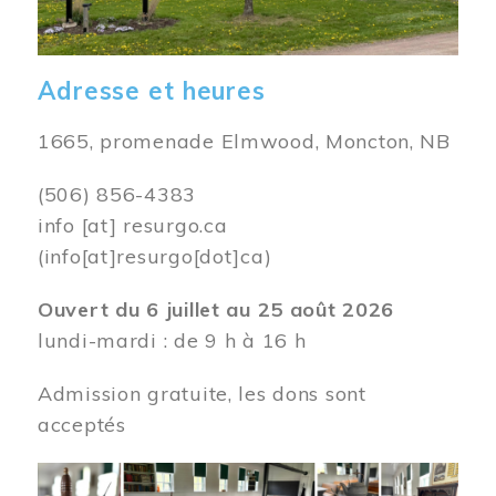
Adresse et heures
1665, promenade Elmwood, Moncton, NB
(506) 856-4383
info
[at]
resurgo.ca
(info[at]resurgo[dot]ca)
Ouvert du 6 juillet au 25 août 2026
lundi-mardi : de 9 h à 16 h
Admission gratuite, les dons sont
acceptés
Image