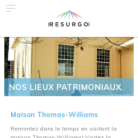
Aller
au
contenu
principal
NOS LIEUX PATRIMONIAUX
Maison Thomas-Williams
Remontez dans le temps en visitant la
maison Thomas-Williams! Visitez la