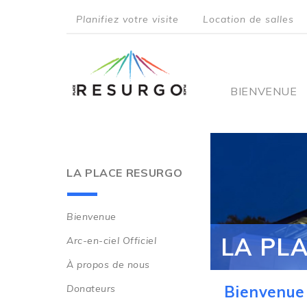
Aller
Planifiez votre visite
Location de salles
au
top
contenu
principal
menu
Main
BIENVENUE
navigati
LA PLACE RESURGO
Bienvenue
Main
LA PL
Arc-en-ciel Officiel
navigation
À propos de nous
Donateurs
Bienvenue 