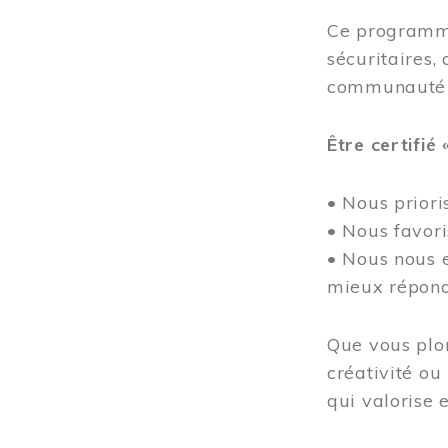
Ce programme
sécuritaires, 
communauté
Être certifié 
• Nous prioris
• Nous favor
• Nous nous e
mieux répond
Que vous plon
créativité ou
qui valorise e