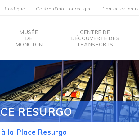
Boutique
Centre d'info touristique
Contactez-nous
MUSÉE
CENTRE DE
DE
DÉCOUVERTE DES
MONCTON
TRANSPORTS
on
ACE RESURGO
à la Place Resurgo