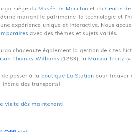
urgo, siège du
Musée de Moncton
et du
Centre de
rne mariant le patrimoine, la technologie et l’hi
 une expérience unique et interactive. Nous accue
temporaires
avec des thèmes et sujets variés.
urgo chapeaute également la gestion de sites his
ison Thomas-Williams
(1883), la
Maison Treitz
(v.
s de passer à la
boutique La Station
pour trouver 
le thème des transports!
re visite dès maintenant
!