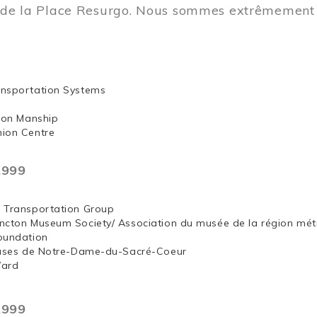
t de la Place Resurgo. Nous sommes extrêmement 
nsportation Systems
 Jon Manship
ion Centre
,999
 Transportation Group
ncton Museum Society/ Association du musée de la région mét
oundation
euses de Notre-Dame-du-Sacré-Coeur
Ward
,999