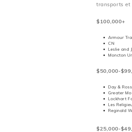
transports e
$100,000+
Armour Tra
CN
Leslie and
Moncton Un
$50,000-$99
Day & Ross
Greater Mo
Lockhart F
Les Religi
Reginald 
$25,000-$49