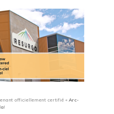
ant officiellement certifié «
Arc-
da
!