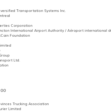
iversified Transportation Systems Inc.
ntreal
erties Corporation
ncton International Airport Authority / Aéroport internation
McCain Foundation
ng, Limited
e
Group
ansport Ltd.
ation
000
ovinces Trucking Association
rier Limited