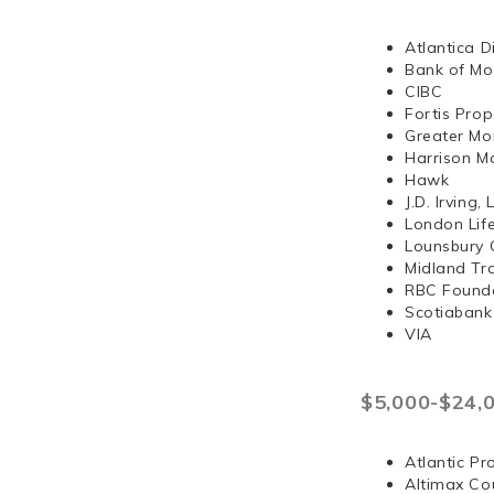
Atlantica D
Bank of Mo
CIBC
Fortis Prop
Greater Mo
Harrison 
Hawk
J.D. Irvi
London Lif
Lounsbury 
Midland Tr
RBC Found
Scotiabank
VIA
$5,000-$24,
Atlantic Pr
Altimax Cou