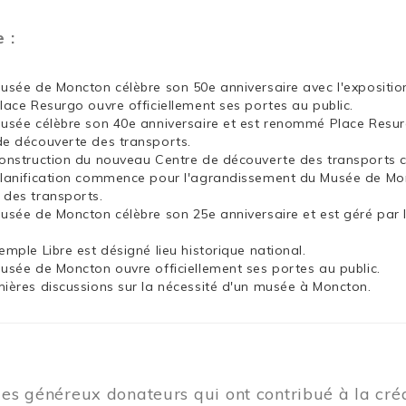
e :
Musée de Moncton célèbre son 50e anniversaire avec l'exposit
Place Resurgo ouvre officiellement ses portes au public.
Musée célèbre son 40e anniversaire et est renommé Place Resu
de découverte des transports.
construction du nouveau Centre de découverte des transports
planification commence pour l'agrandissement du Musée de Mon
 des transports.
Musée de Moncton célèbre son 25e anniversaire et est géré par 
emple Libre est désigné lieu historique national.
Musée de Moncton ouvre officiellement ses portes au public.
mières discussions sur la nécessité d'un musée à Moncton.
les généreux donateurs qui ont contribué à la cr