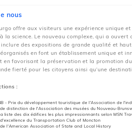
de nous
rgo offre aux visiteurs une expérience unique et i
 à la science. Le nouveau complexe, qui a ouvert 
inclure des expositions de grande qualité et haut
réorganisés en font un établissement unique et i
t en favorisant la préservation et la promotion d
nde fierté pour les citoyens ainsi qu’une destina
ctions :
NB - Prix du développement touristique de l'Association de l'in
x de distinction de l'Association des musées du Nouveau-Bruns
la liste des dix édifices les plus impressionnants selon MSN Tra
x d'excellence du Transportation Club of Moncton
x de l'American Association of State and Local History