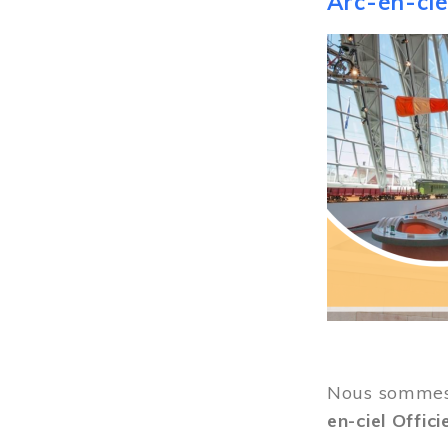
Arc-en-ciel
Image
Nous sommes 
en-ciel Offici