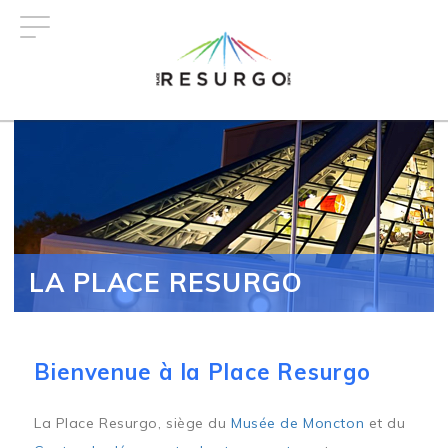
Aller
au
contenu
principal
LA PLACE RESURGO
Bienvenue à la Place Resurgo
La Place Resurgo, siège du
Musée de Moncton
et du