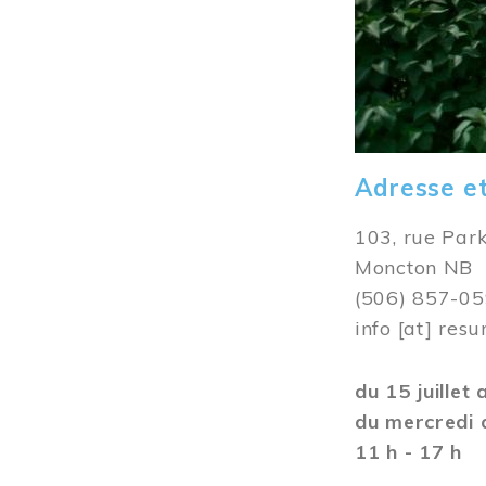
Adresse e
103, rue Par
Moncton NB
(506) 857-0
info
[at]
resu
du 15 juillet
du mercredi 
11 h - 17 h