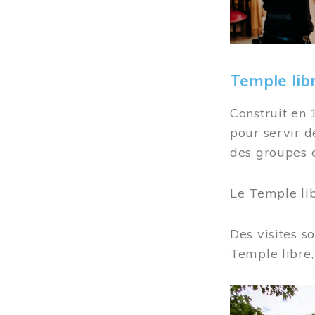
Temple lib
Construit en 
pour servir d
des groupes e
Le Temple li
Des visites s
Temple libre,
Image