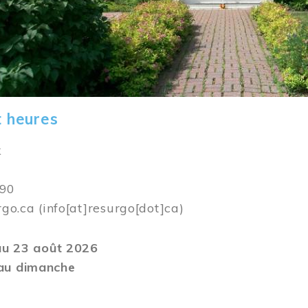
t heures
k
590
rgo.ca
(info[at]resurgo[dot]ca)
 au 23 août 2026
au dimanche