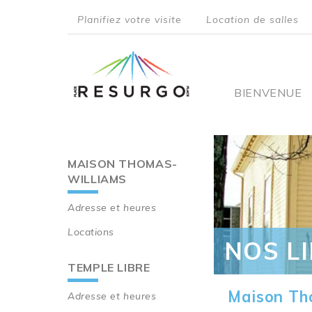
Aller
Planifiez votre visite
Location de salles
au
top
contenu
principal
menu
Main
BIENVENUE
navigati
MAISON THOMAS-
Main
WILLIAMS
navigation
Adresse et heures
Locations
NOS L
TEMPLE LIBRE
Maison Th
Adresse et heures