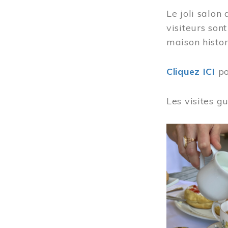
Le joli salon
visiteurs son
maison histor
Cliquez ICI
po
Les visites g
Image