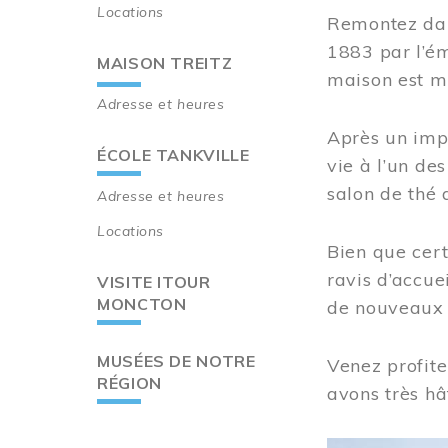
Locations
Remontez dan
1883 par l’ém
MAISON TREITZ
maison est m
Adresse et heures
Après un imp
ÉCOLE TANKVILLE
vie à l’un d
salon de thé 
Adresse et heures
Locations
Bien que cert
ravis d’accue
VISITE ITOUR
MONCTON
de nouveaux i
MUSÉES DE NOTRE
Venez profite
RÉGION
avons très hâ
Image