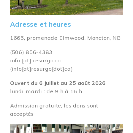
Adresse et heures
1665, promenade Elmwood, Moncton, NB
(506) 856-4383
info
[at]
resurgo.ca
(info[at]resurgo[dot]ca)
Ouvert du 6 juillet au 25 août 2026
lundi-mardi : de 9 h à 16 h
Admission gratuite, les dons sont
acceptés
Image