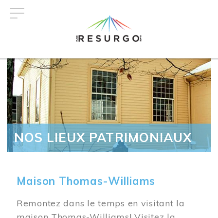
Aller
au
contenu
principal
NOS LIEUX PATRIMONIAUX
Maison Thomas-Williams
Remontez dans le temps en visitant la
maison Thomas-Williams! Visitez la