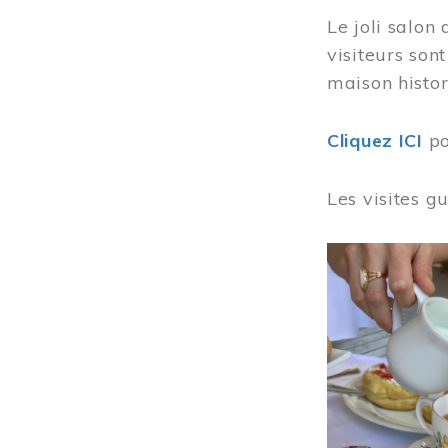
Le joli salon
visiteurs son
maison histor
Cliquez ICI
po
Les visites g
Image