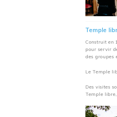
Temple lib
Construit en 
pour servir d
des groupes e
Le Temple li
Des visites s
Temple libre,
Image