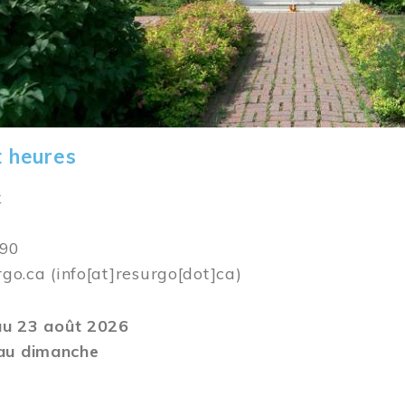
t heures
k
590
rgo.ca
(info[at]resurgo[dot]ca)
 au 23 août 2026
au dimanche