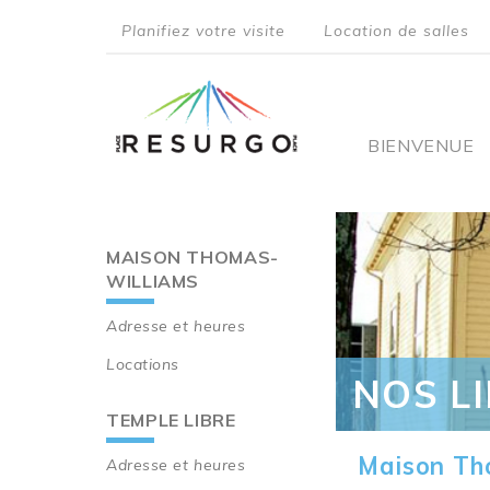
Aller
Planifiez votre visite
Location de salles
au
top
contenu
principal
menu
Main
BIENVENUE
navigati
MAISON THOMAS-
Main
WILLIAMS
navigation
Adresse et heures
Locations
NOS L
TEMPLE LIBRE
Maison Th
Adresse et heures