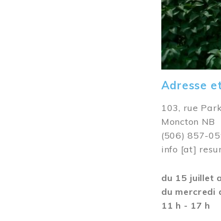
Adresse e
103, rue Par
Moncton NB
(506) 857-0
info
[at]
resu
du 15 juillet
du mercredi 
11 h - 17 h