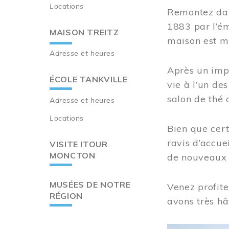
Locations
Remontez dan
1883 par l’ém
MAISON TREITZ
maison est m
Adresse et heures
Après un imp
ÉCOLE TANKVILLE
vie à l’un d
salon de thé 
Adresse et heures
Locations
Bien que cert
ravis d’accue
VISITE ITOUR
MONCTON
de nouveaux i
MUSÉES DE NOTRE
Venez profite
RÉGION
avons très hâ
Image