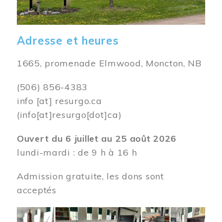
Adresse et heures
1665, promenade Elmwood, Moncton, NB
(506) 856-4383
info
[at]
resurgo.ca
(info[at]resurgo[dot]ca)
Ouvert du 6 juillet au 25 août 2026
lundi-mardi : de 9 h à 16 h
Admission gratuite, les dons sont
acceptés
Image