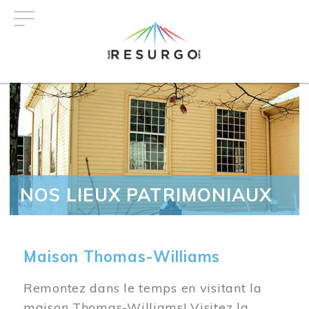
Aller
au
contenu
principal
NOS LIEUX PATRIMONIAUX
Maison Thomas-Williams
Remontez dans le temps en visitant la
maison Thomas-Williams! Visitez la