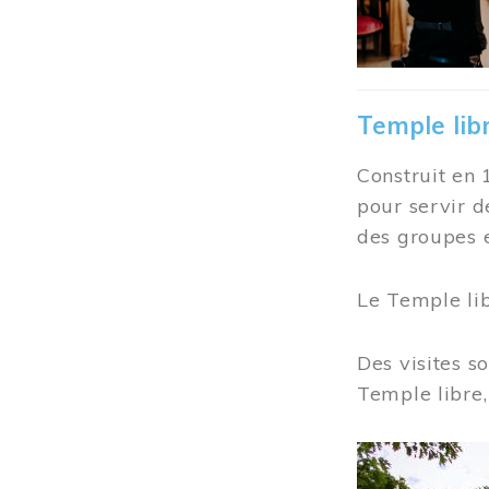
Temple lib
Construit en 
pour servir d
des groupes e
Le Temple li
Des visites s
Temple libre,
Image