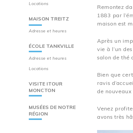
Locations
Remontez dan
1883 par l’ém
MAISON TREITZ
maison est m
Adresse et heures
Après un imp
ÉCOLE TANKVILLE
vie à l’un d
salon de thé 
Adresse et heures
Locations
Bien que cert
ravis d’accue
VISITE ITOUR
MONCTON
de nouveaux i
MUSÉES DE NOTRE
Venez profite
RÉGION
avons très hâ
Image