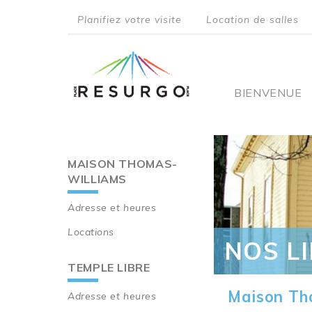
Aller
Planifiez votre visite
Location de salles
au
top
contenu
principal
menu
Main
BIENVENUE
navigati
MAISON THOMAS-
Main
WILLIAMS
navigation
Adresse et heures
Locations
NOS L
TEMPLE LIBRE
Maison Th
Adresse et heures