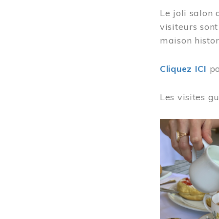
Le joli salon
visiteurs son
maison histor
Cliquez ICI
po
Les visites g
Image