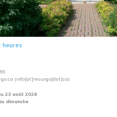
t heures
k
590
rgo.ca
(info[at]resurgo[dot]ca)
 au 23 août 2026
au dimanche