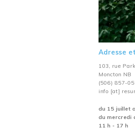
Adresse e
103, rue Par
Moncton NB
(506) 857-0
info
[at]
resu
du 15 juillet
du mercredi 
11 h - 17 h