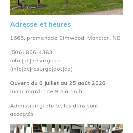
Adresse et heures
1665, promenade Elmwood, Moncton, NB
(506) 856-4383
info
[at]
resurgo.ca
(info[at]resurgo[dot]ca)
Ouvert du 6 juillet au 25 août 2026
lundi-mardi : de 9 h à 16 h
Admission gratuite, les dons sont
acceptés
Image