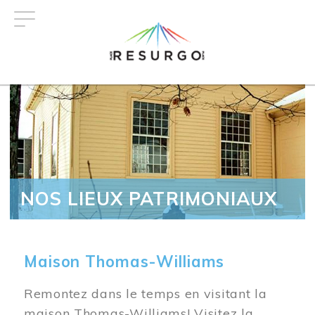
Aller
au
contenu
principal
NOS LIEUX PATRIMONIAUX
Maison Thomas-Williams
Remontez dans le temps en visitant la
maison Thomas-Williams! Visitez la