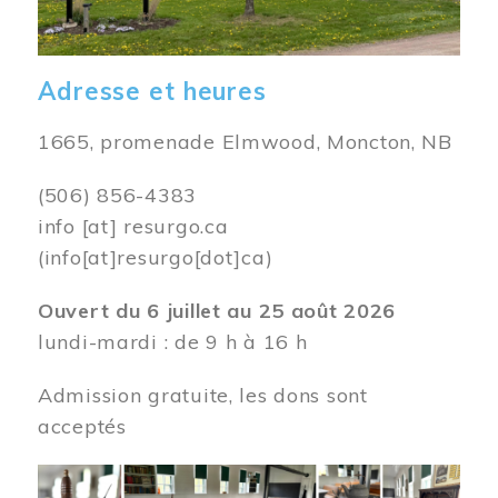
Adresse et heures
1665, promenade Elmwood, Moncton, NB
(506) 856-4383
info
[at]
resurgo.ca
(info[at]resurgo[dot]ca)
Ouvert du 6 juillet au 25 août 2026
lundi-mardi : de 9 h à 16 h
Admission gratuite, les dons sont
acceptés
Image