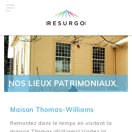
Aller
au
contenu
principal
NOS LIEUX PATRIMONIAUX
Maison Thomas-Williams
Remontez dans le temps en visitant la
maison Thomas-Williams! Visitez la