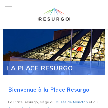
Aller
au
contenu
principal
LA PLACE RESURGO
Bienvenue à la Place Resurgo
La Place Resurgo, siège du
Musée de Moncton
et du