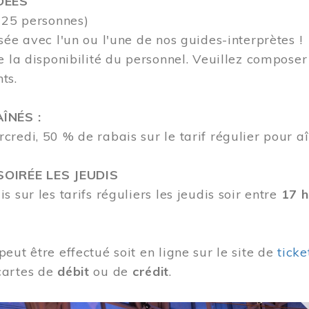
DÉES
 25 personnes)
sée avec l'un ou l'une de nos guides-interprètes !
e la disponibilité du personnel.
Veuillez compose
nts.
ÎNÉS :
redi, 50 % de rabais sur le tarif régulier pour aî
OIRÉE LES JEUDIS
s sur les tarifs réguliers les jeudis soir entre
17 h
eut être effectué soit en ligne sur le site de
tick
cartes de
débit
ou de
crédit
.