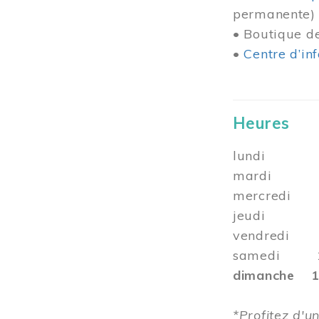
permanente)
• Boutique 
•
Centre d’in
Heures
lundi 10 
mardi 10 
mercredi 1
jeudi
vendredi 10
samedi 10 
dimanche 12
*Profitez d'un