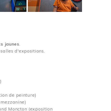
cs jaunes
.
salles d'expositions.
)
tion de peinture)
a mezzanine)
rand Moncton (exposition