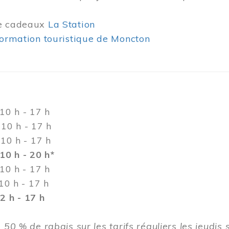
de cadeaux
La Station
formation touristique de Moncton
h - 17 h
h - 17 h
0 h - 17 h
10 h - 20 h*
 h - 17 h
h - 17 h
 h - 17 h
 50 % de rabais sur les tarifs réguliers les jeudis 