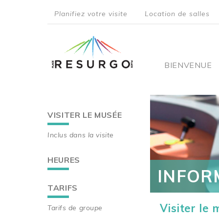
Aller
Planifiez votre visite
Location de salles
au
top
contenu
principal
menu
Main
BIENVENUE
navigati
VISITER LE MUSÉE
Main
Inclus dans la visite
navigation
HEURES
INFOR
TARIFS
Visiter le
Tarifs de groupe