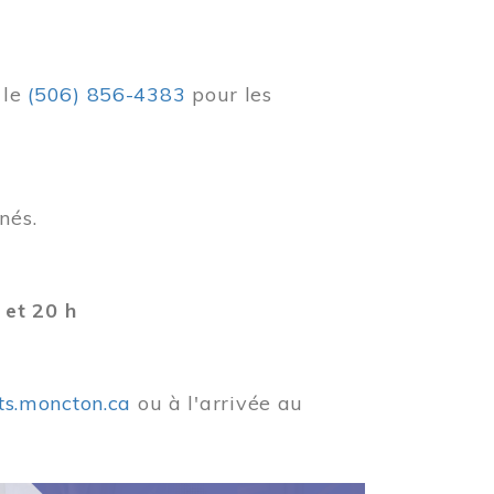
r
le
(506) 856-4383
pour les
nés.
 et 20 h
ets.moncton.ca
ou à l'arrivée au