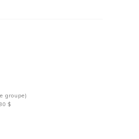
de groupe)
30 $