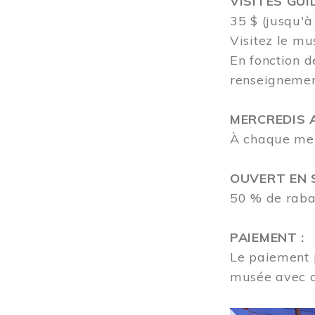
VISITES GUI
35 $ (jusqu'à
Visitez le mu
En fonction d
renseigneme
MERCREDIS A
À chaque merc
OUVERT EN S
50 % de rabai
PAIEMENT :
Le paiement p
musée avec 
Image