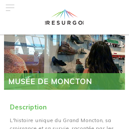
Aller
au
contenu
principal
MUSÉE DE MONCTON
Description
L'histoire unique du Grand Moncton, sa
croissance et sa survie, racontée par les