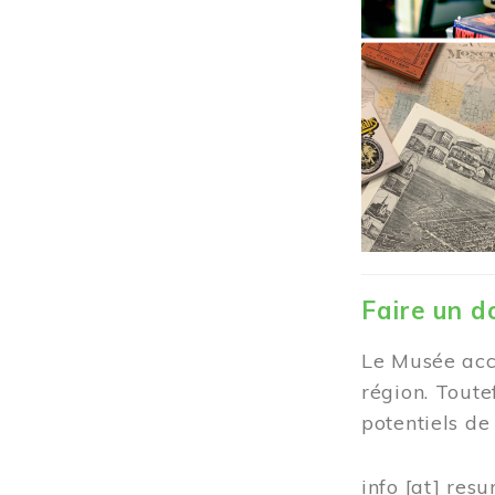
Faire un d
Le Musée accu
région. Toute
potentiels d
info
[at]
resu