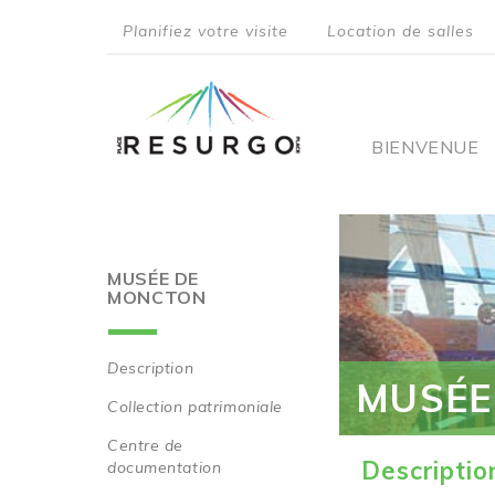
Aller
Planifiez votre visite
Location de salles
au
top
contenu
principal
menu
Main
BIENVENUE
navigati
MUSÉE DE
MONCTON
Description
MUSÉE
Main
Collection patrimoniale
navigation
Centre de
Descriptio
documentation