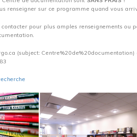
au Centre de documentation sont
SANS FRAIS
!
vous renseigner sur ce programme quand vous arri
s contacter pour plus amples renseignements ou p
cumentation.
rgo.ca
(subject: Centre%20de%20documentation)
383
recherche