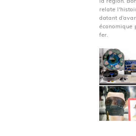
la région. Bo
relate l'hist
datant d’avan
économique pr
fer.