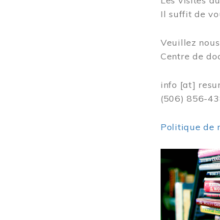
Les visites 
Il suffit de 
Veuillez nou
Centre de do
info
[at]
resu
(506) 856-4
Politique de 
Image