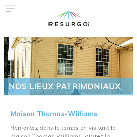
Aller
au
contenu
principal
NOS LIEUX PATRIMONIAUX
Maison Thomas-Williams
Remontez dans le temps en visitant la
maison Thomas-Williams! Visitez la