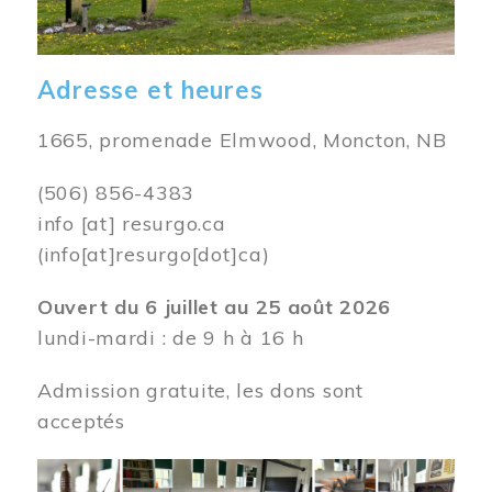
Adresse et heures
1665, promenade Elmwood, Moncton, NB
(506) 856-4383
info
[at]
resurgo.ca
(info[at]resurgo[dot]ca)
Ouvert du 6 juillet au 25 août 2026
lundi-mardi : de 9 h à 16 h
Admission gratuite, les dons sont
acceptés
Image