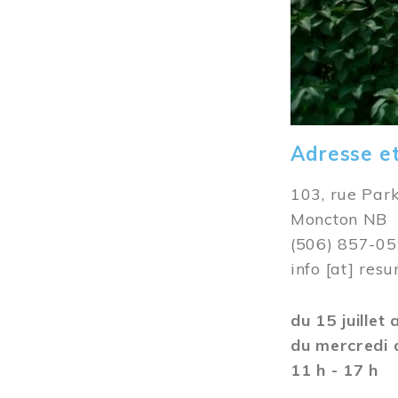
Adresse e
103, rue Par
Moncton NB
(506) 857-0
info
[at]
resu
du 15 juillet
du mercredi 
11 h - 17 h