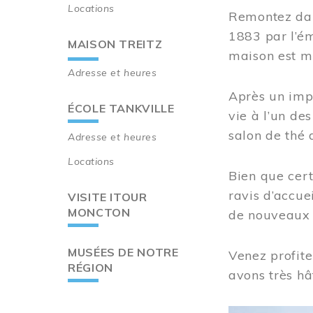
Locations
Remontez dan
1883 par l’ém
MAISON TREITZ
maison est m
Adresse et heures
Après un imp
ÉCOLE TANKVILLE
vie à l’un d
salon de thé 
Adresse et heures
Locations
Bien que cert
ravis d’accue
VISITE ITOUR
MONCTON
de nouveaux i
MUSÉES DE NOTRE
Venez profite
RÉGION
avons très hâ
Image