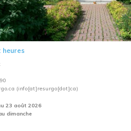
t heures
k
590
rgo.ca
(info[at]resurgo[dot]ca)
 au 23 août 2026
au dimanche