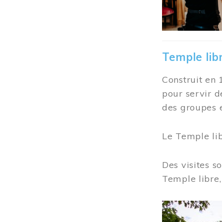
Temple lib
Construit en 
pour servir d
des groupes e
Le Temple li
Des visites s
Temple libre,
Image