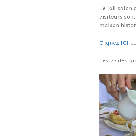
Le joli salon
visiteurs son
maison histor
Cliquez ICI
po
Les visites g
Image