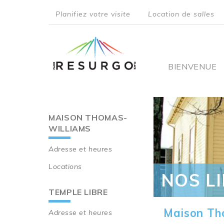
Aller
Planifiez votre visite
Location de salles
au
top
contenu
principal
menu
Main
BIENVENUE
navigati
MAISON THOMAS-
Main
WILLIAMS
navigation
Adresse et heures
Locations
NOS L
TEMPLE LIBRE
Maison Th
Adresse et heures