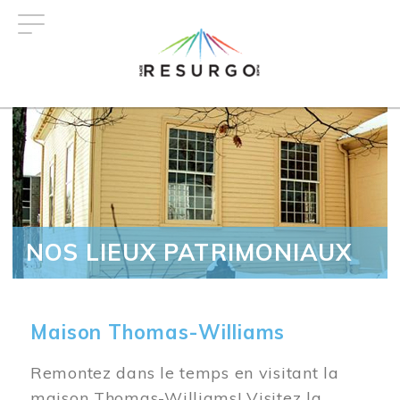
Aller
au
contenu
principal
NOS LIEUX PATRIMONIAUX
Maison Thomas-Williams
Remontez dans le temps en visitant la
maison Thomas-Williams! Visitez la