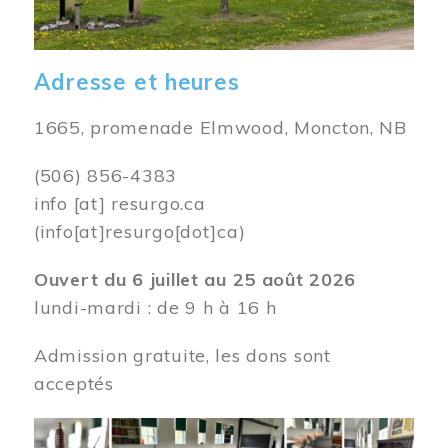
Adresse et heures
1665, promenade Elmwood, Moncton, NB
(506) 856-4383
info
[at]
resurgo.ca
(info[at]resurgo[dot]ca)
Ouvert du 6 juillet au 25 août 2026
lundi-mardi : de 9 h à 16 h
Admission gratuite, les dons sont
acceptés
Image