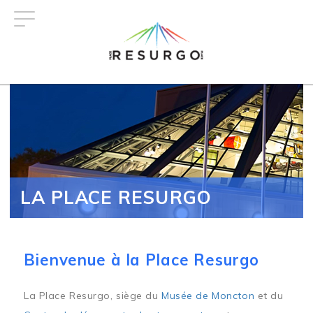
Aller
au
contenu
principal
LA PLACE RESURGO
Bienvenue à la Place Resurgo
La Place Resurgo, siège du
Musée de Moncton
et du