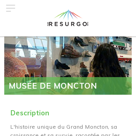
Aller
au
contenu
principal
MUSÉE DE MONCTON
Description
L'histoire unique du Grand Moncton, sa
croissance et sa survie, racontée par les