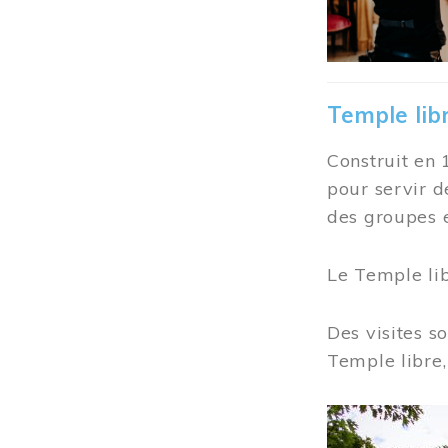
Temple lib
Construit en 
pour servir d
des groupes e
Le Temple li
Des visites s
Temple libre,
Image