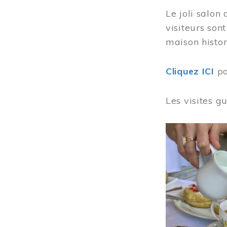
Le joli salon
visiteurs son
maison histor
Cliquez ICI
po
Les visites g
Image