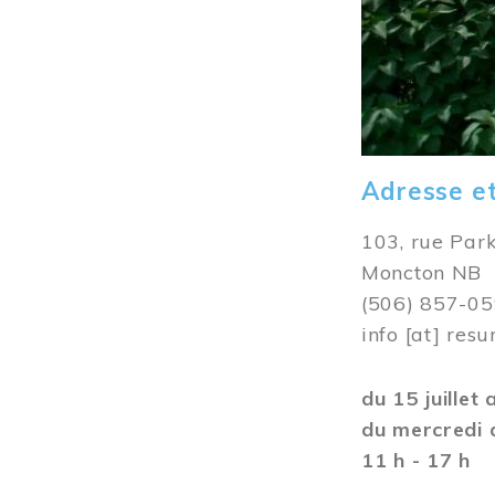
Adresse e
103, rue Par
Moncton NB
(506) 857-0
info
[at]
resu
du 15 juillet
du mercredi 
11 h - 17 h