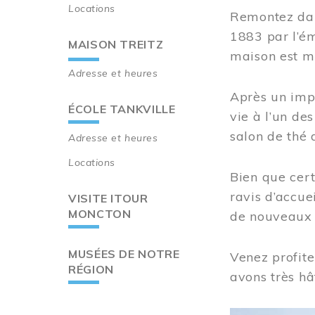
Locations
Remontez dan
1883 par l’ém
MAISON TREITZ
maison est m
Adresse et heures
Après un imp
ÉCOLE TANKVILLE
vie à l’un d
salon de thé 
Adresse et heures
Locations
Bien que cert
ravis d’accue
VISITE ITOUR
MONCTON
de nouveaux i
MUSÉES DE NOTRE
Venez profite
RÉGION
avons très hâ
Image