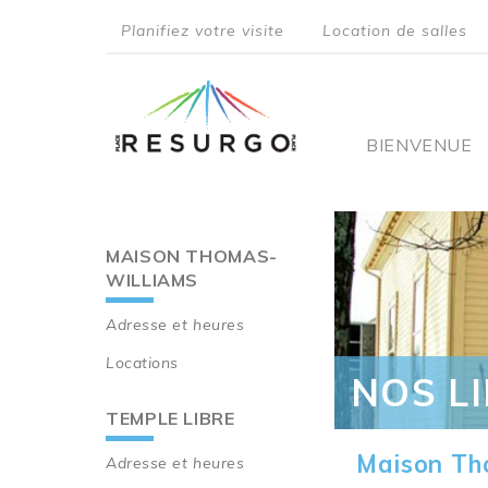
Aller
Planifiez votre visite
Location de salles
au
top
contenu
principal
menu
Main
BIENVENUE
navigati
MAISON THOMAS-
Main
WILLIAMS
navigation
Adresse et heures
Locations
NOS L
TEMPLE LIBRE
Maison Th
Adresse et heures