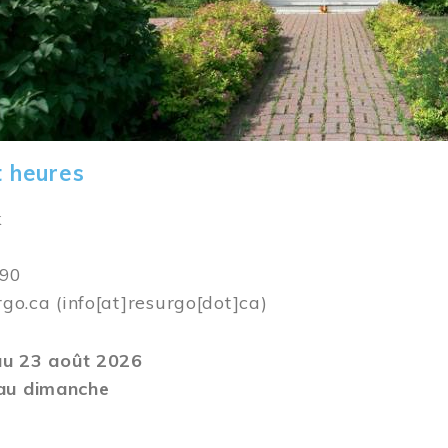
t heures
k
590
rgo.ca
(info[at]resurgo[dot]ca)
 au 23 août 2026
au dimanche