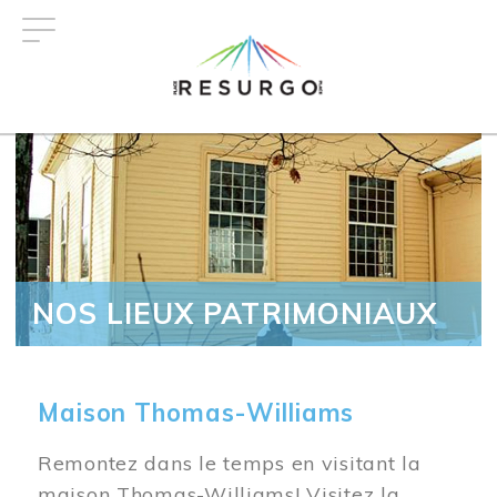
Aller
au
contenu
principal
NOS LIEUX PATRIMONIAUX
Maison Thomas-Williams
Remontez dans le temps en visitant la
maison Thomas-Williams! Visitez la