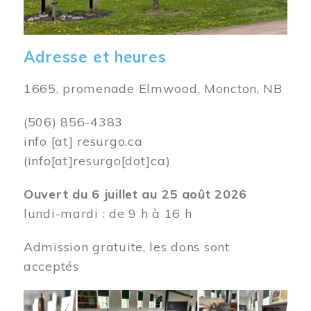
Adresse et heures
1665, promenade Elmwood, Moncton, NB
(506) 856-4383
info
[at]
resurgo.ca
(info[at]resurgo[dot]ca)
Ouvert du 6 juillet au 25 août 2026
lundi-mardi : de 9 h à 16 h
Admission gratuite, les dons sont
acceptés
Image