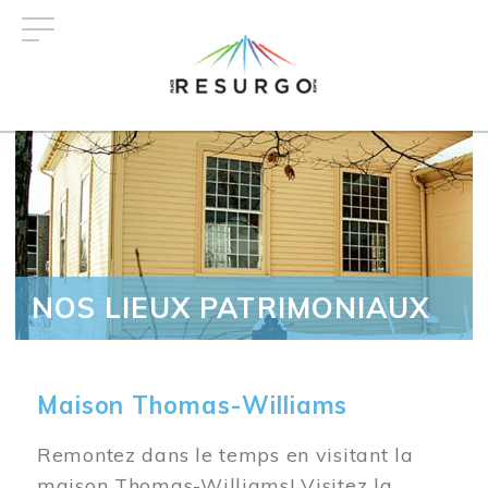
Aller
au
contenu
principal
NOS LIEUX PATRIMONIAUX
Maison Thomas-Williams
Remontez dans le temps en visitant la
maison Thomas-Williams! Visitez la