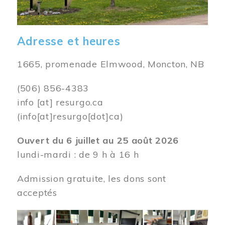
Adresse et heures
1665, promenade Elmwood, Moncton, NB
(506) 856-4383
info
[at]
resurgo.ca
(info[at]resurgo[dot]ca)
Ouvert du 6 juillet au 25 août 2026
lundi-mardi : de 9 h à 16 h
Admission gratuite, les dons sont
acceptés
Image