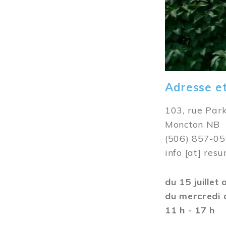
Adresse e
103, rue Par
Moncton NB
(506) 857-0
info
[at]
resu
du 15 juillet
du mercredi 
11 h - 17 h