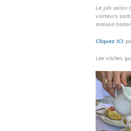
Le joli salon
visiteurs son
maison histor
Cliquez ICI
po
Les visites g
Image