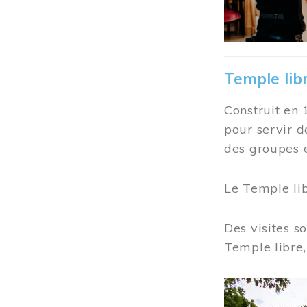
Temple lib
Construit en 
pour servir d
des groupes e
Le Temple li
Des visites s
Temple libre,
Image