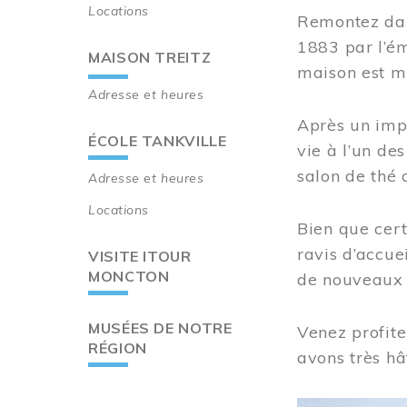
Locations
Remontez dan
1883 par l’ém
MAISON TREITZ
maison est m
Adresse et heures
Après un imp
ÉCOLE TANKVILLE
vie à l’un d
salon de thé 
Adresse et heures
Locations
Bien que cert
ravis d’accue
VISITE ITOUR
MONCTON
de nouveaux i
MUSÉES DE NOTRE
Venez profite
RÉGION
avons très hâ
Image