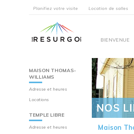
Aller
Planifiez votre visite
Location de salles
au
top
contenu
principal
menu
Main
BIENVENUE
navigati
MAISON THOMAS-
Main
WILLIAMS
navigation
Adresse et heures
Locations
NOS L
TEMPLE LIBRE
Maison Th
Adresse et heures