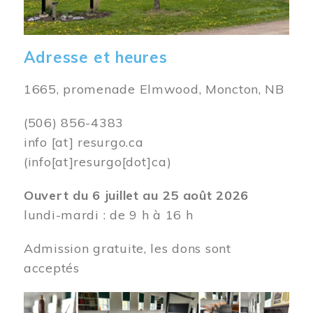
Adresse et heures
1665, promenade Elmwood, Moncton, NB
(506) 856-4383
info
[at]
resurgo.ca
(info[at]resurgo[dot]ca)
Ouvert du 6 juillet au 25 août 2026
lundi-mardi : de 9 h à 16 h
Admission gratuite, les dons sont
acceptés
Image