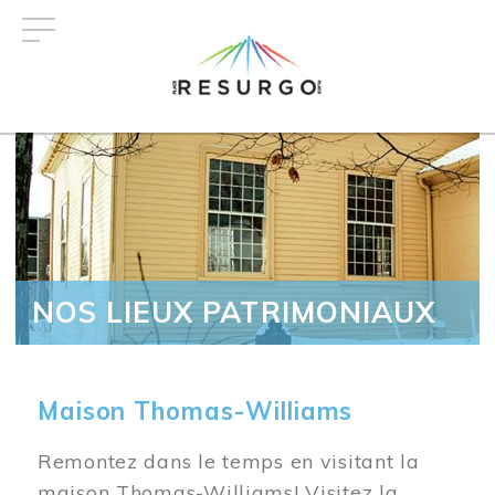
Aller
au
contenu
principal
NOS LIEUX PATRIMONIAUX
Maison Thomas-Williams
Remontez dans le temps en visitant la
maison Thomas-Williams! Visitez la