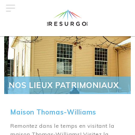
Aller
au
contenu
principal
NOS LIEUX PATRIMONIAUX
Maison Thomas-Williams
Remontez dans le temps en visitant la
maison Thomas-Williams! Visitez la