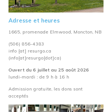
Adresse et heures
1665, promenade Elmwood, Moncton, NB
(506) 856-4383
info
[at]
resurgo.ca
(info[at]resurgo[dot]ca)
Ouvert du 6 juillet au 25 août 2026
lundi-mardi : de 9 h à 16 h
Admission gratuite, les dons sont
acceptés
Image