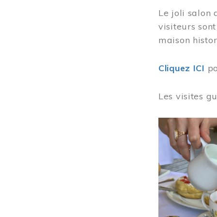
Le joli salon
visiteurs son
maison histor
Cliquez ICI
po
Les visites g
Image