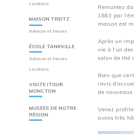
Locations
Remontez dan
1883 par l’ém
MAISON TREITZ
maison est m
Adresse et heures
Après un imp
ÉCOLE TANKVILLE
vie à l’un d
salon de thé 
Adresse et heures
Locations
Bien que cert
ravis d’accue
VISITE ITOUR
MONCTON
de nouveaux i
MUSÉES DE NOTRE
Venez profite
RÉGION
avons très hâ
Image