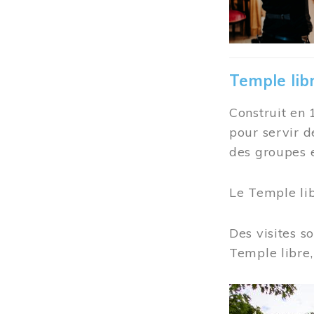
Temple lib
Construit en 
pour servir d
des groupes e
Le Temple li
Des visites s
Temple libre,
Image