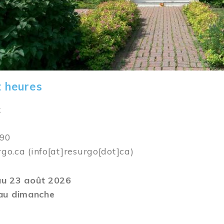
t heures
k
590
rgo.ca
(info[at]resurgo[dot]ca)
 au 23 août 2026
au dimanche