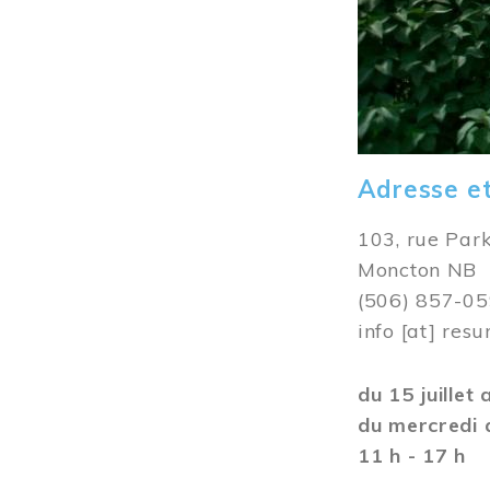
Adresse e
103, rue Par
Moncton NB
(506) 857-0
info
[at]
resu
du 15 juillet
du mercredi 
11 h - 17 h