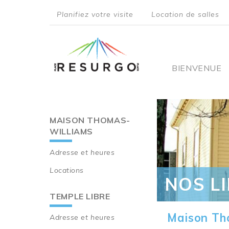
Aller
Planifiez votre visite
Location de salles
au
top
contenu
principal
menu
Main
BIENVENUE
navigati
MAISON THOMAS-
Main
WILLIAMS
navigation
Adresse et heures
Locations
NOS L
TEMPLE LIBRE
Maison Th
Adresse et heures