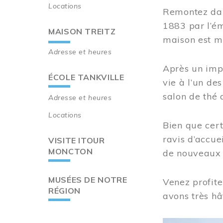
Locations
Remontez dan
1883 par l’ém
MAISON TREITZ
maison est m
Adresse et heures
Après un imp
ÉCOLE TANKVILLE
vie à l’un d
salon de thé 
Adresse et heures
Locations
Bien que cert
ravis d’accue
VISITE ITOUR
MONCTON
de nouveaux i
MUSÉES DE NOTRE
Venez profite
RÉGION
avons très hâ
Image