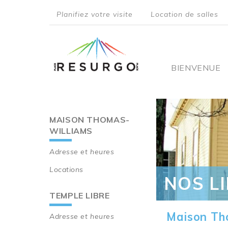
Aller
Planifiez votre visite
Location de salles
au
top
contenu
principal
menu
Main
BIENVENUE
navigati
MAISON THOMAS-
Main
WILLIAMS
navigation
Adresse et heures
Locations
NOS L
TEMPLE LIBRE
Maison Th
Adresse et heures