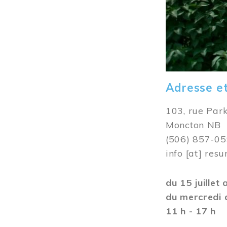
Adresse e
103, rue Par
Moncton NB
(506) 857-0
info
[at]
resu
du 15 juillet
du mercredi 
11 h - 17 h