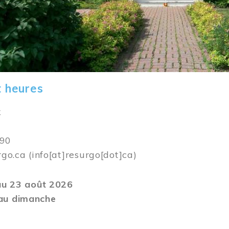
t heures
k
590
rgo.ca
(info[at]resurgo[dot]ca)
 au 23 août 2026
au dimanche