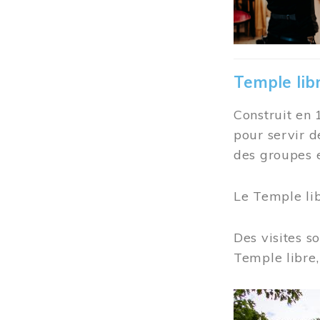
Temple lib
Construit en 
pour servir d
des groupes e
Le Temple li
Des visites s
Temple libre,
Image