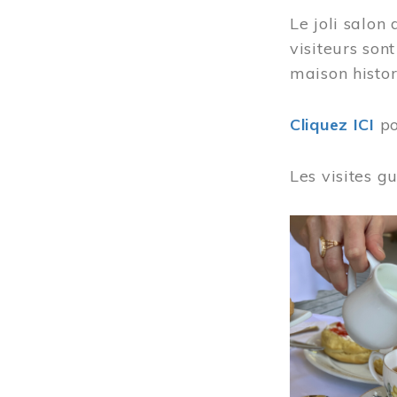
Le joli salon
visiteurs son
maison histor
Cliquez ICI
po
Les visites g
Image