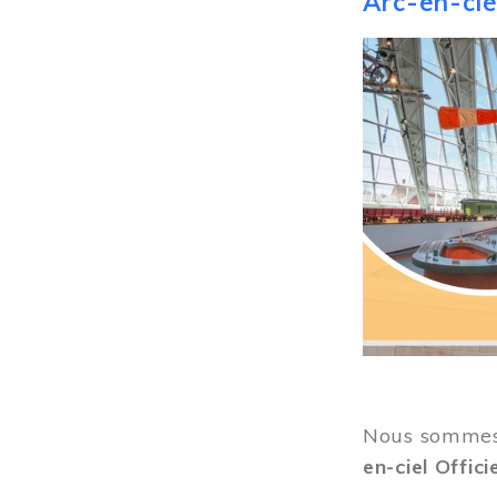
Arc-en-ciel
Image
Nous sommes 
en-ciel Offici