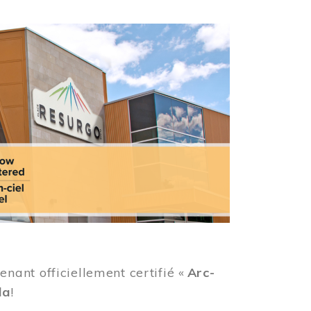
ant officiellement certifié «
Arc-
da
!