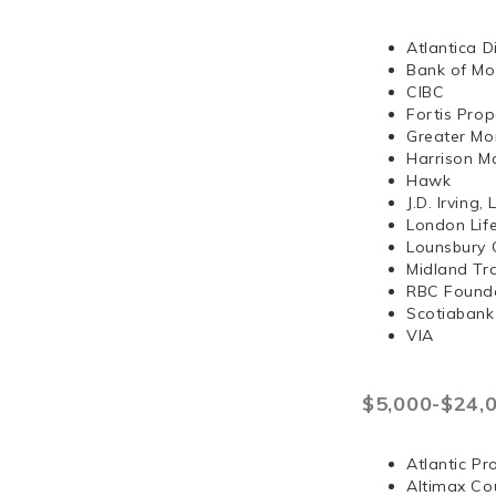
Atlantica D
Bank of Mo
CIBC
Fortis Prop
Greater Mo
Harrison 
Hawk
J.D. Irvi
London Lif
Lounsbury 
Midland Tr
RBC Found
Scotiabank
VIA
$5,000-$24,
Atlantic Pr
Altimax Cou