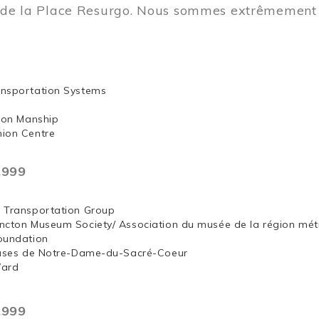
t de la Place Resurgo. Nous sommes extrêmement 
nsportation Systems
 Jon Manship
ion Centre
,999
 Transportation Group
ncton Museum Society/ Association du musée de la région mét
oundation
euses de Notre-Dame-du-Sacré-Coeur
Ward
,999