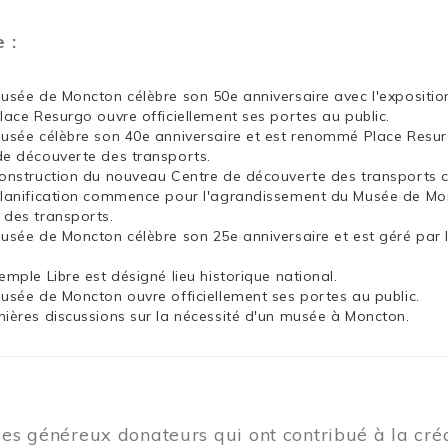
e :
Musée de Moncton célèbre son 50e anniversaire avec l'exposit
Place Resurgo ouvre officiellement ses portes au public.
Musée célèbre son 40e anniversaire et est renommé Place Resu
de découverte des transports.
construction du nouveau Centre de découverte des transports
planification commence pour l'agrandissement du Musée de Mon
 des transports.
Musée de Moncton célèbre son 25e anniversaire et est géré par 
emple Libre est désigné lieu historique national.
Musée de Moncton ouvre officiellement ses portes au public.
mières discussions sur la nécessité d'un musée à Moncton.
les généreux donateurs qui ont contribué à la cr