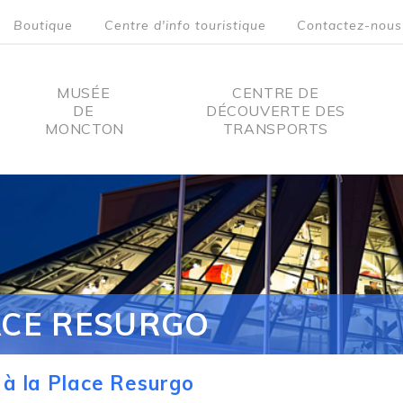
Boutique
Centre d'info touristique
Contactez-nous
MUSÉE
CENTRE DE
DE
DÉCOUVERTE DES
MONCTON
TRANSPORTS
on
ACE RESURGO
à la Place Resurgo