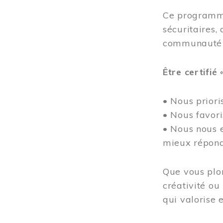
Ce programme
sécuritaires, 
communauté
Être certifié 
• Nous prioris
• Nous favor
• Nous nous e
mieux répond
Que vous plon
créativité ou
qui valorise e