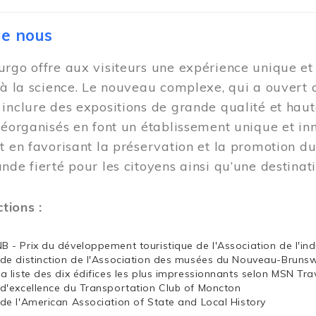
de nous
rgo offre aux visiteurs une expérience unique et i
 à la science. Le nouveau complexe, qui a ouvert 
inclure des expositions de grande qualité et haut
réorganisés en font un établissement unique et i
t en favorisant la préservation et la promotion d
nde fierté pour les citoyens ainsi qu’une destina
ctions :
NB - Prix du développement touristique de l'Association de l'in
x de distinction de l'Association des musées du Nouveau-Bruns
la liste des dix édifices les plus impressionnants selon MSN Tra
x d'excellence du Transportation Club of Moncton
x de l'American Association of State and Local History