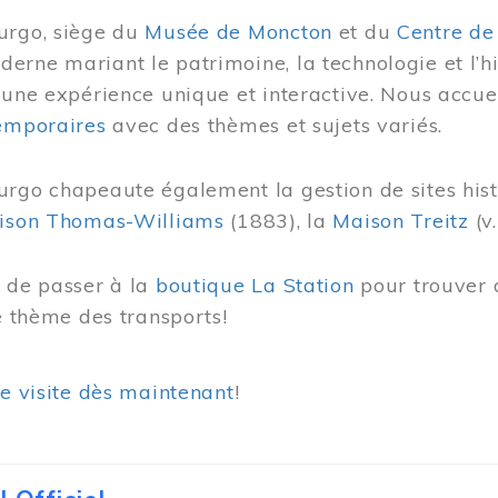
urgo, siège du
Musée de Moncton
et du
Centre de
rne mariant le patrimoine, la technologie et l’hi
 une expérience unique et interactive. Nous accue
temporaires
avec des thèmes et sujets variés.
urgo chapeaute également la gestion de sites his
ison Thomas-Williams
(1883), la
Maison Treitz
(v.
s de passer à la
boutique La Station
pour trouver 
le thème des transports!
re visite dès maintenant
!