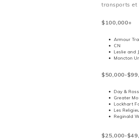
transports e
$100,000+
Armour Tra
CN
Leslie and
Moncton Un
$50,000-$99
Day & Ross
Greater Mo
Lockhart F
Les Religi
Reginald 
$25,000-$49