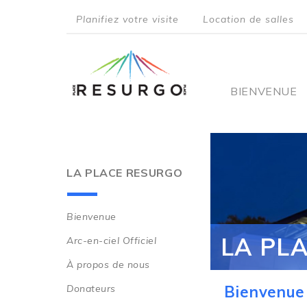
Aller
Planifiez votre visite
Location de salles
au
top
contenu
principal
menu
Main
BIENVENUE
navigati
LA PLACE RESURGO
Bienvenue
Main
LA PL
Arc-en-ciel Officiel
navigation
À propos de nous
Donateurs
Bienvenue 