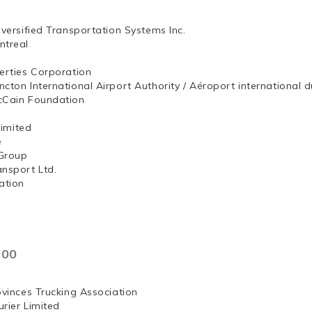
iversified Transportation Systems Inc.
ntreal
erties Corporation
ncton International Airport Authority / Aéroport internation
McCain Foundation
ng, Limited
e
Group
ansport Ltd.
ation
000
ovinces Trucking Association
rier Limited